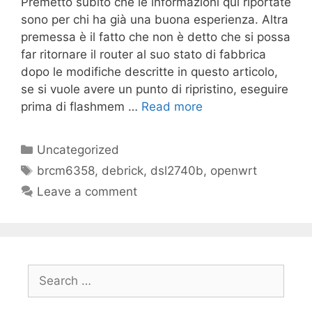
Premetto subito che le informazioni qui riportate
sono per chi ha già una buona esperienza. Altra
premessa è il fatto che non è detto che si possa
far ritornare il router al suo stato di fabbrica
dopo le modifiche descritte in questo articolo,
se si vuole avere un punto di ripristino, eseguire
prima di flashmem …
Read more
Categories
Uncategorized
Tags
brcm6358
,
debrick
,
dsl2740b
,
openwrt
Leave a comment
Search
for: