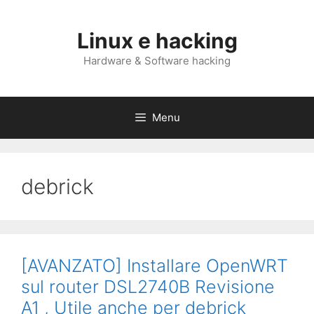
Skip
to
Linux e hacking
content
Hardware & Software hacking
Menu
debrick
[AVANZATO] Installare OpenWRT
sul router DSL2740B Revisione
A1 , Utile anche per debrick